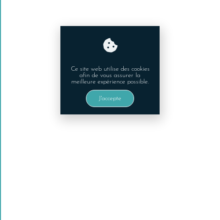
TUTO CROCHET « PULL POPCORN »
29/11/2020
Ce site web utilise des cookies
Laisser un commentaire
afin de vous assurer la
meilleure expérience possible.
Vous devez être
connecté
pour publier un commentaire.
J'accepte
Avis clients