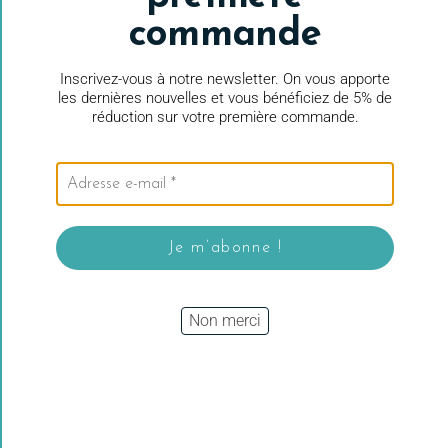
commande
Inscrivez-vous à notre newsletter. On vous apporte
les dernières nouvelles et vous bénéficiez de 5% de
réduction sur votre première commande.
De la laine et du coton de qualité pour les passionnés du
crochet et du tricot
Siret
: 888 456 894 00011
TVA Intracommunautaire
: FR 38 888456894
Non merci
TVA non applicable , art. 293B du CGI
*La livraison est gratuite à partir de 65 euros d’achat