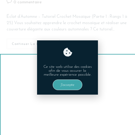
0 commentaire
Éclat d’Automne – Tutoriel Crochet Mosaïque (Partie 1 : Rangs 1 à
25) Vous souhaitez apprendre le crochet mosaïque et réaliser une
couverture élégante aux couleurs automnales ? Ce tutoriel…
Continuer La Lecture
Ce site web utilise des cookies
afin de vous assurer la
meilleure expérience possible.
J'accepte