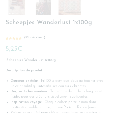
Scheepjes Wanderlust 1x100g
(
22
avis client)
Noté
22
5.00
5,25
€
sur 5
basé sur
notations
Scheepjes Wanderlust 1x100g
client
Description du produit
Douceur et éclat
: Fil 100 % acrylique, doux au toucher avec
un éclat subtil qui intensifie ses couleurs vibrantes.
Dégradés harmonieux
: Transitions de couleurs longues et
fluides pour des créations visuellement captivantes.
Inspiration voyage
: Chaque coloris porte le nom d’une
destination emblématique, comme Paris ou Rio de Janeiro.
Polyvalence
: Idéal pour châles, couvertures, accessoires et