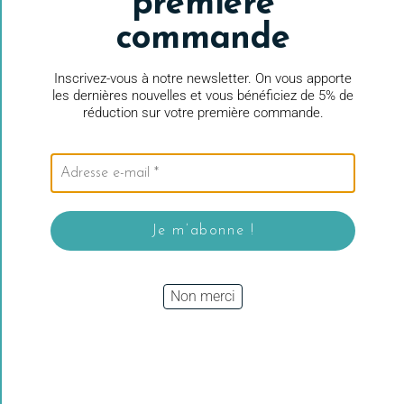
première
5/5
commande
Il y a 23 heures
Inscrivez-vous à notre newsletter. On vous apporte
les dernières nouvelles et vous bénéficiez de 5% de
réduction sur votre première commande.
Non merci
Voir tous les avis