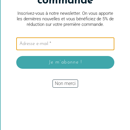
commande
Conclusion
Inscrivez-vous à notre newsletter. On vous apporte
les dernières nouvelles et vous bénéficiez de 5% de
réduction sur votre première commande.
L’
ensemble de pointes de tricot interchangeables KnitPro
Red Waves 13 cm
est un coffret complet pensé pour offrir
confort, précision et polyvalence. Grâce à ses 8 paires d’aiguilles
interchangeables, ses câbles de différentes longueurs et ses
accessoires pratiques, il permet de réaliser facilement tous types
d’ouvrages. Son design coloré, sa qualité de fabrication et sa
facilité d’utilisation en font un choix incontournable pour tous les
passionnés de tricot à la recherche d’un équipement performant et
durable.
Non merci