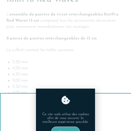
L’
ensemble de pointes de tricot interchangeables KnitPro
Red Waves 13 cm
comprend tous les accessoires nécessaires
pour commencer immédiatement vos ouvrages.
8 paires de pointes interchangeables de 13 cm
Le coffret contient les tailles suivantes :
3,50 mm
4,00 mm
4,50 mm
5,00 mm
5,50 mm
6,00 mm
7,00 mm
8,00 mm
Cette sélection couvre la majorité des besoins en tricot et convient
Ce site web utilise des cookies
à une grande variété de fils et de modèles.
afin de vous assurer la
meilleure expérience possible.
4 câbles noirs flexibles