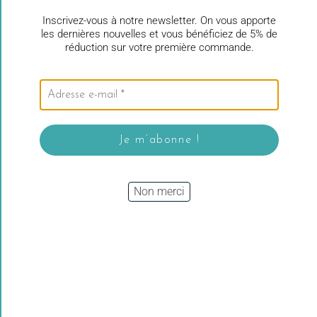
Inscrivez-vous à notre newsletter. On vous apporte
De la laine et du coton de qualité pour les passionnés du
les dernières nouvelles et vous bénéficiez de 5% de
réduction sur votre première commande.
crochet et du tricot
Siret
: 888 456 894 00011
TVA Intracommunautaire
: FR 38 888456894
TVA non applicable , art. 293B du CGI
Non merci
*La livraison est gratuite à partir de 65 euros d’achat
en France Métropolitaine
Navigation